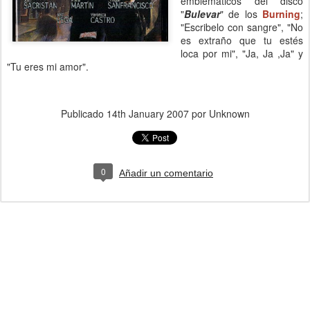
emblemáticos del disco
"
Bulevar
" de los
Burning
;
"Escribelo con sangre", "No
es extraño que tu estés
loca por mi", "Ja, Ja ,Ja" y
"Tu eres mi amor".
Publicado
14th January 2007
por Unknown
0
Añadir un comentario