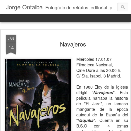
Jorge Ontalba
Fotografo de retratos, editorial, publicidad, reportaje, talleres de fotografía...
JAN
Navajeros
14
Miércoles 17.01.07
Filmoteca Nacional,
Cine Doré a las 20.00 h.
C/.Sta. Isabel, 3 Madrid.
En 1980 Eloy de la Iglesia
dirigió "
Navajeros
". Esta
película narraba la historia
de "El Jaro", un famoso
mangante de la época
quinqui de la España del
"
Vaquilla
". Cuenta en su
B.S.O con 4 temas