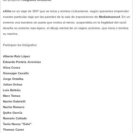
eXilio
es un viaje de 360º que se inicia y termina cíclicamente, según queramos emprender
nuestro particular viaje por las paredes de la sala de exposiciones de
Mediadvanced
. En un
extremo una bandera sin patria que ondea al viento, suspendida en la fragilidad del vació
desafía su extremo mas lejano, el dibujo mental de un viajero anónimo, que inicia o termina
su marcha.
Participan los fotógrafos:
Alberto Ruíz López
Eduardo Portela Jeremias
Géza Csosz
Giuseppe Cavallo
Jorge Ontalba
Julian Ochoa
Luis Beltrán
Marc Tomas
Nacho Gabrielli
Nacho Romero
Quike García
Ramsés Collado
Tania Navas "Gala"
Thomas Canet