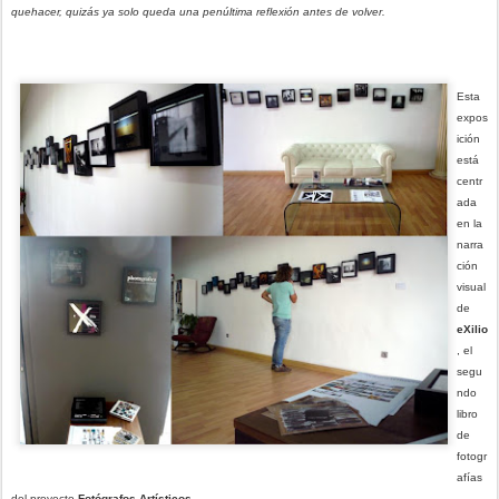
quehacer, quizás ya solo queda una penúltima reflexión antes de volver.
Esta
expos
ición
está
centr
ada
en la
narra
ción
visual
de
eXilio
, el
segu
ndo
libro
de
fotogr
afías
del proyecto
Fotógrafos Artísticos
.